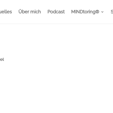
uelles
Über mich
Podcast
MINDtoring®
el
e