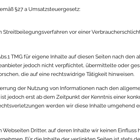
gemäß §27 a Umsatzsteuergesetz:
 an Streitbeilegungsverfahren vor einer Verbraucherschlic
Abs.1 TMG für eigene Inhalte auf diesen Seiten nach den 
teanbieter jedoch nicht verpflichtet, übermittelte oder g
chen, die auf eine rechtswidrige Tätigkeit hinweisen.
perrung der Nutzung von Informationen nach den allgeme
ist jedoch erst ab dem Zeitpunkt der Kenntnis einer kon
htsverletzungen werden wir diese Inhalte umgehend e
 Webseiten Dritter, auf deren Inhalte wir keinen Einfluss
ehmen. Für die Inhalte der verlinkten Seiten ist stets de