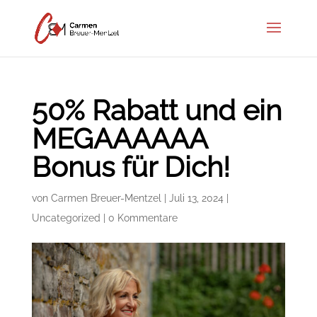
50% Rabatt und ein
MEGAAAAAA
Bonus für Dich!
von
Carmen Breuer-Mentzel
|
Juli 13, 2024
|
Uncategorized
|
0 Kommentare