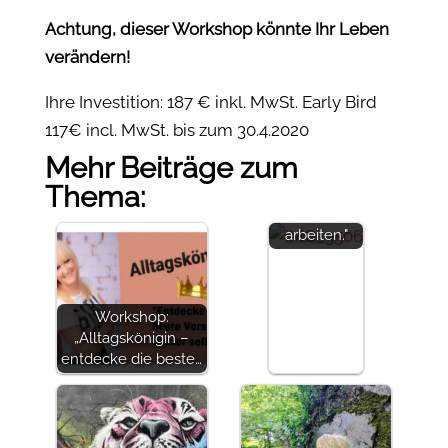
Achtung, dieser Workshop könnte Ihr Leben
verändern!
Ihre Investition: 187 € inkl. MwSt. Early Bird
117€ incl. MwSt. bis zum 30.4.2020
Mehr Beiträge zum
"Ich bin so
Thema:
happy, bei
Dir zu
arbeiten."
Workshop:
„Alltagskönigin –
entdecke die beste…