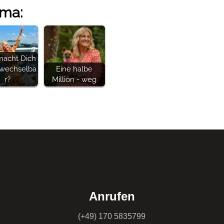
ema:
acht Dich
wechselba
Eine halbe
r?
Million - weg
Anrufen
(+49) 170 5835799