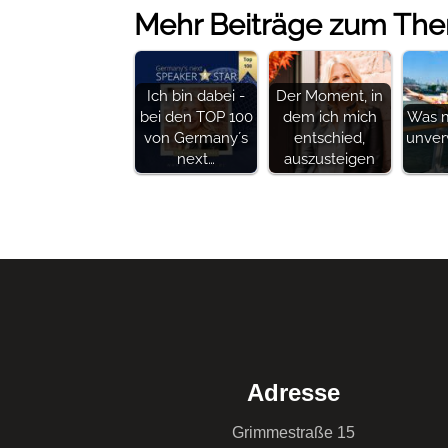
Mehr Beiträge zum Th
Ich bin dabei -
Der Moment, in
bei den TOP 100
dem ich mich
Was m
von Germany´s
entschied,
unver
next…
auszusteigen
Adresse
Grimmestraße 15