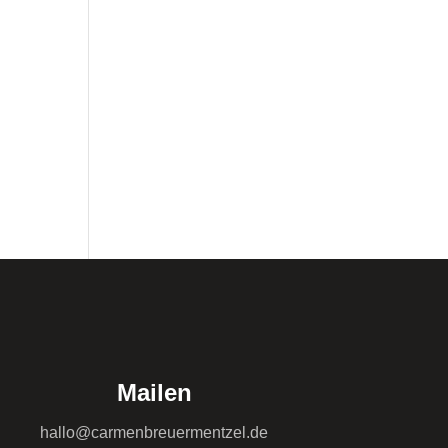
Mailen
hallo@carmenbreuermentzel.de