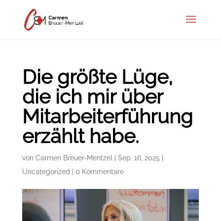
Die größte Lüge,
die ich mir über
Mitarbeiterführung
erzählt habe.
von
Carmen Breuer-Mentzel
|
Sep. 16, 2025
|
Uncategorized
|
0 Kommentare