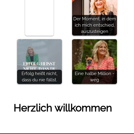
Der Moment, in dem
ich mich entschied,
auszusteigen
Erfolg heißt nicht,
Eine halbe Million -
dass du nie fällst.
weg
Herzlich willkommen