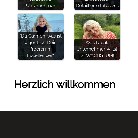
Unternehmer
Detaillierte Infos zu…
"Du Carmen, was ist
eigentlich Dein
Was Du als
Programm
Unternehmer willst,
Excellence?"
ist WACHSTUM!
Herzlich willkommen