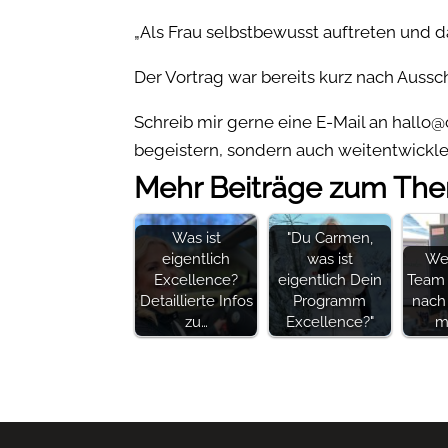
„Als Frau selbstbewusst auftreten und d
Der Vortrag war bereits kurz nach Auss
Schreib mir gerne eine E-Mail an hall
begeistern, sondern auch weitentwickl
Mehr Beiträge zum Th
Was ist
"Du Carmen,
eigentlich
was ist
We
Excellence?
eigentlich Dein
Team 
Detaillierte Infos
Programm
nach 
zu…
Excellence?"
ma