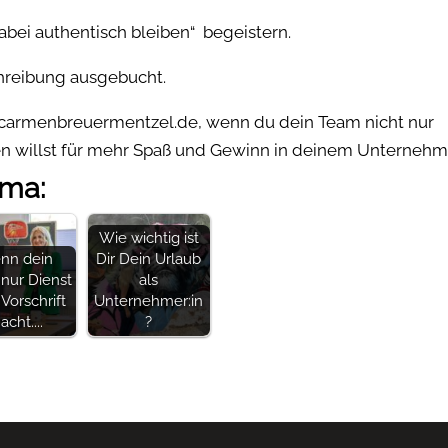
abei authentisch bleiben“ begeistern.
chreibung ausgebucht.
o@carmenbreuermentzel.de, wenn du dein Team nicht nur
en willst für mehr Spaß und Gewinn in deinem Unternehm
ema:
Wie wichtig ist
nn dein
Dir Dein Urlaub
nur Dienst
als
Vorschrift
Unternehmer:in
cht....
?