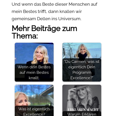
Und wenn das Beste dieser Menschen auf
mein Bestes trifft, dann knallen wir
gemeinsam Dellen ins Universum.
Mehr Beiträge zum
Thema:
"Du Carmen, was ist
Wenn dein Bestes
eigentlich Dein
auf mein Bestes
Programm
knallt.
Excellence?"
Was ist eigentlich
Excellence?
Warum Erklären