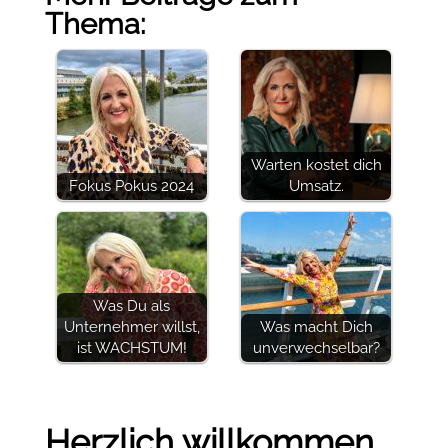
Thema:
Warten kostet dich
Fokus Pokus 2024
Umsatz.
Was Du als
Unternehmer willst,
Was macht Dich
ist WACHSTUM!
unverwechselbar?
Herzlich willkommen