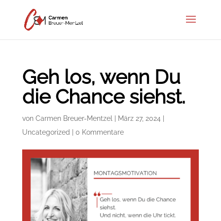
Geh los, wenn Du
die Chance siehst.
von
Carmen Breuer-Mentzel
|
März 27, 2024
|
Uncategorized
|
0 Kommentare