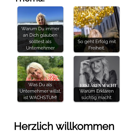
Warum Du immer
an Dich glauben
solltest als
So geht Erfolg mit
Unternehmer
Freiheit.
Was Du als
Unternehmer willst,
Warum Erklären
ist WACHSTUM!
süchtig macht.
Herzlich willkommen