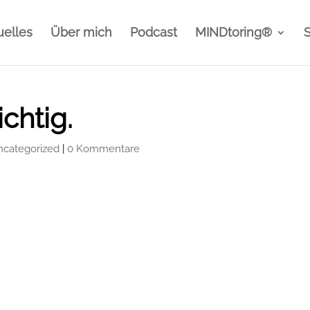
uelles
Über mich
Podcast
MINDtoring®
ichtig.
ncategorized
|
0 Kommentare