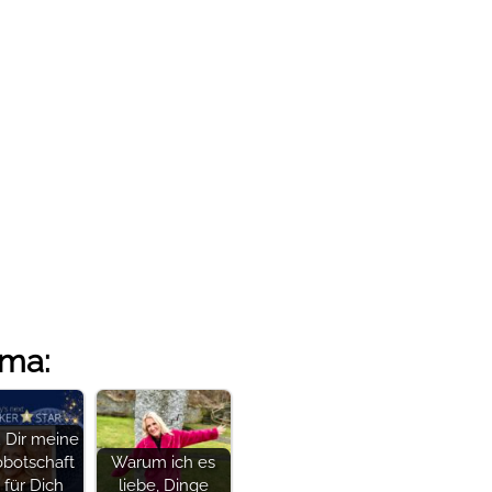
ema:
 Dir meine
obotschaft
Warum ich es
 für Dich
liebe, Dinge