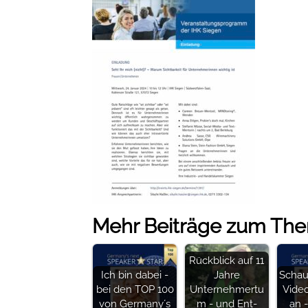
Mehr Beiträge zum Th
Rückblick auf 11
Ich bin dabei -
Jahre
Schau
bei den TOP 100
Unternehmertu
Vide
von Germany´s
m - und Ent-
an -