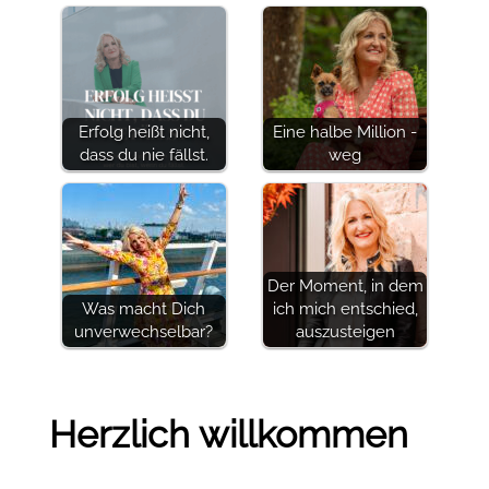
Erfolg heißt nicht,
Eine halbe Million -
dass du nie fällst.
weg
Der Moment, in dem
Was macht Dich
ich mich entschied,
unverwechselbar?
auszusteigen
Herzlich willkommen