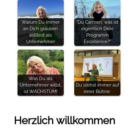
Warum Du immer
"Du Carmen, was ist
an Dich glauben
eigentlich Dein
solltest als
Programm
Unternehmer
Excellence?"
Was Du als
Unternehmer willst,
Du stehst immer auf
ist WACHSTUM!
einer Bühne.
Herzlich willkommen