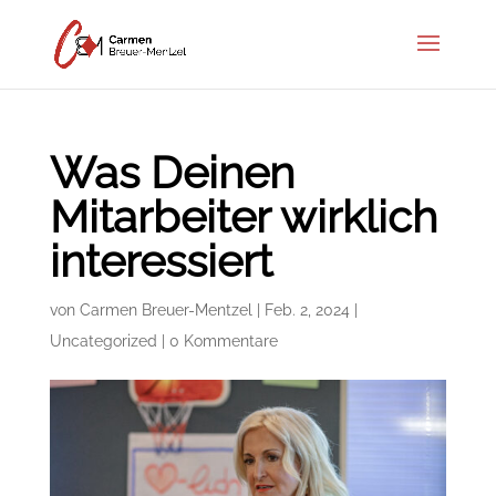
Was Deinen
Mitarbeiter wirklich
interessiert
von
Carmen Breuer-Mentzel
|
Feb. 2, 2024
|
Uncategorized
|
0 Kommentare