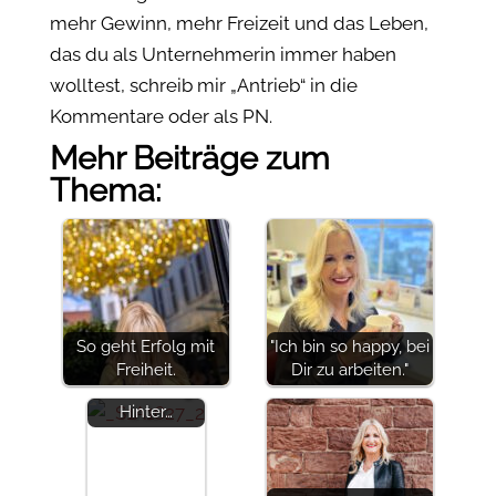
mehr Gewinn, mehr Freizeit und das Leben,
das du als Unternehmerin immer haben
wolltest, schreib mir „Antrieb“ in die
Kommentare oder als PN.
Mehr Beiträge zum
Thema:
Geschichten
So geht Erfolg mit
"Ich bin so happy, bei
aus meinem
Freiheit.
Dir zu arbeiten."
Arbeitsalltag.
Hinter…