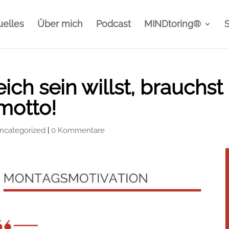
uelles
Über mich
Podcast
MINDtoring®
ch sein willst, brauchst
motto!
ncategorized
|
0 Kommentare