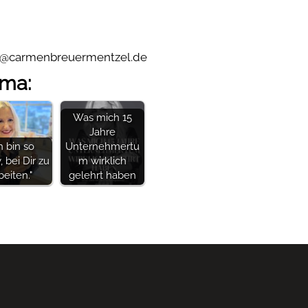
llo@carmenbreuermentzel.de
ema:
Was mich 15
Jahre
h bin so
Unternehmertu
 bei Dir zu
m wirklich
beiten."
gelehrt haben