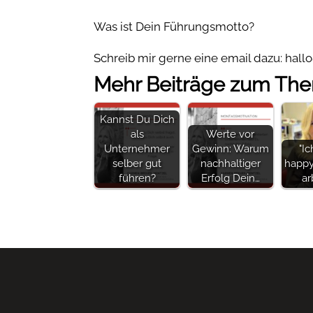
Was ist Dein Führungsmotto?
Schreib mir gerne eine email dazu: ha
Mehr Beiträge zum Th
Kannst Du Dich
als
Werte vor
Unternehmer
Gewinn: Warum
"Ic
selber gut
nachhaltiger
happy,
führen?
Erfolg Dein…
ar