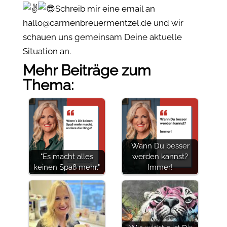
Schreib mir eine email an
hallo@carmenbreuermentzel.de und wir
schauen uns gemeinsam Deine aktuelle
Situation an.
Mehr Beiträge zum
Thema:
Wann Du besser
"Es macht alles
werden kannst?
keinen Spaß mehr."
Immer!