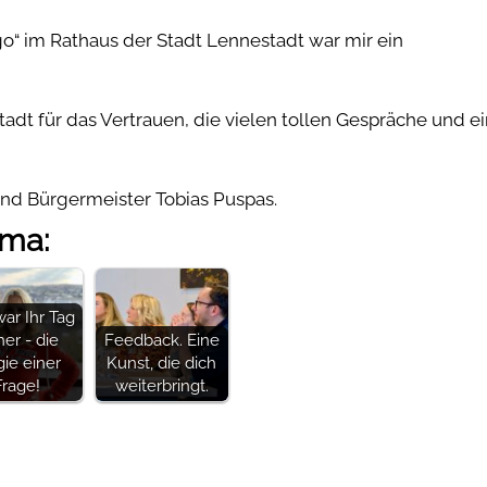
o“ im Rathaus der Stadt Lennestadt war mir ein
dt für das Vertrauen, die vielen tollen Gespräche und e
und Bürgermeister Tobias Puspas.
ema:
ar Ihr Tag
her - die
Feedback. Eine
ie einer
Kunst, die dich
Frage!
weiterbringt.