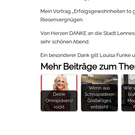
Mein Vortrag „Erfolgsgewohnheiten to g
Riesenvergnügen.
Von Herzen DANKE an die Stadt Lennesta
sehr schönen Abend.
Ein besonderer Dank gilt Louisa Funke 
Mehr Beiträge zum Th
Wenn aus
Wie w
Deine
Schnapsideen
bis
Omnipräsenz
Großartiges
Mag
rockt
entsteht