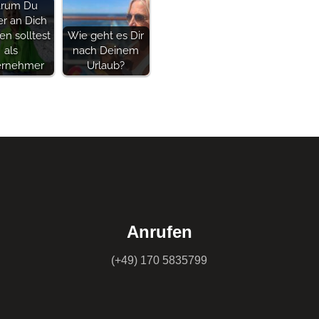
rum Du
r an Dich
en solltest
Wie geht es Dir
als
nach Deinem
ernehmer
Urlaub?
Anrufen
(+49) 170 5835799