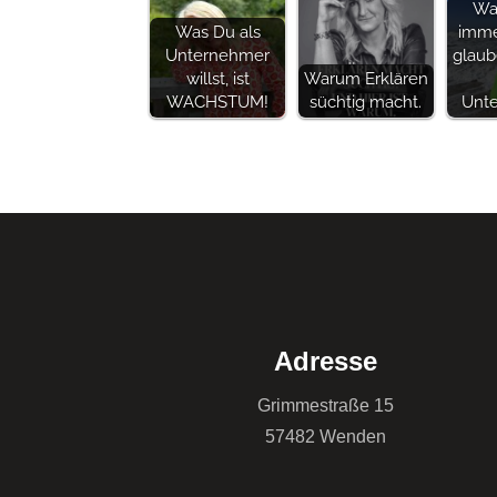
Wa
Was Du als
imme
Unternehmer
glaub
willst, ist
Warum Erklären
WACHSTUM!
süchtig macht.
Unt
Adresse
Grimmestraße 15
57482 Wenden