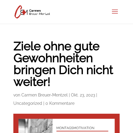
Ziele ohne gute
Gewohnheiten
bringen Dich nicht
weiter!
von
Carmen Breuer-Mentzel
|
Okt. 23, 2023
|
Uncategorized
|
0 Kommentare