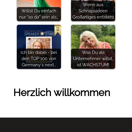
Wenn aus
Willst Du einfach
Schnapsideen
nur "so da" sein als…
Großartiges entsteht
Ich bin dabei - bei
Was Du als
den TOP 100 von
Unternehmer willst,
Germany´s next…
ist WACHSTUM!
Herzlich willkommen